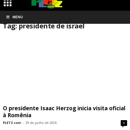
Início
MENU
Tags
Presidente de israel
Tag: presidente de israel
O presidente Isaac Herzog inicia visita oficial
à Romênia
PLETZ.com
-
29 de junho de 2026
0