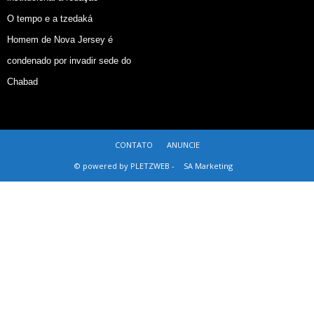
O tempo e a tzedaká
Homem de Nova Jersey é
condenado por invadir sede do
Chabad
CONTATO
ANUNCIE
© powered by PLETZWEB -
SA Marketing