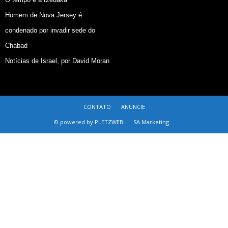
Homem de Nova Jersey é
condenado por invadir sede do
Chabad
Notícias de Israel, por David Moran
CONTATO
ANUNCIE
© powered by PLETZWEB -
SA Marketing