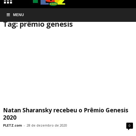
Início
MENU
Tags
Prêmio genesis
Tag: prêmio genesis
Natan Sharansky recebeu o Prêmio Genesis
2020
PLETZ.com
-
28 de dezembro de 2020
0