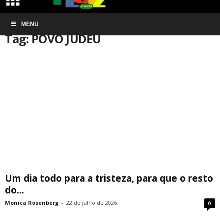
Início
MENU
Tags
POVO JUDEU
Tag: POVO JUDEU
Um dia todo para a tristeza, para que o resto
do...
Monica Rosenberg
-
22 de julho de 2026
0