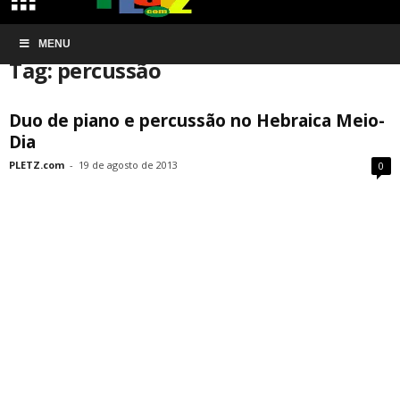
Início
MENU
Tags
Percussão
Tag: percussão
Duo de piano e percussão no Hebraica Meio-
Dia
PLETZ.com
-
19 de agosto de 2013
0