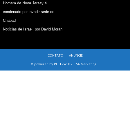
Homem de Nova Jersey é
condenado por invadir sede do
Chabad
Notícias de Israel, por David Moran
CONTATO
ANUNCIE
© powered by PLETZWEB -
SA Marketing