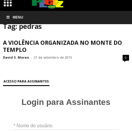
Início
MENU
Tags
Pedras
Tag: pedras
A VIOLÊNCIA ORGANIZADA NO MONTE DO
TEMPLO
David S. Moran
-
21 de setembro de 2015
0
ACESSO PARA ASSINANTES
Login para Assinantes
* Nome do usuário