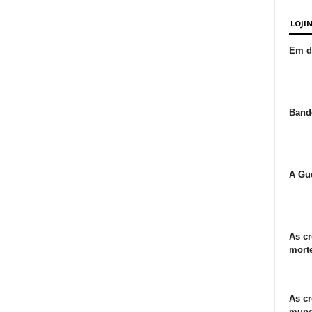
LOJI
Em de
Bande
A Gue
As cr
morte
As cr
mund