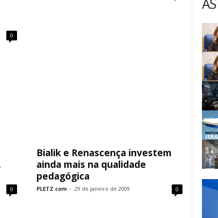
AS
0
Bialik e Renascença investem
.
ainda mais na qualidade
pedagógica
PLETZ.com
-
29 de janeiro de 2009
0
0