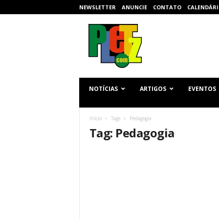
NEWSLETTER
ANUNCIE
CONTATO
CALENDÁRI
p
l
e
t
z
.
c
NOTÍCIAS
ARTIGOS
EVENTOS
o
m
Início
Tags
Pedagogia
Tag: Pedagogia