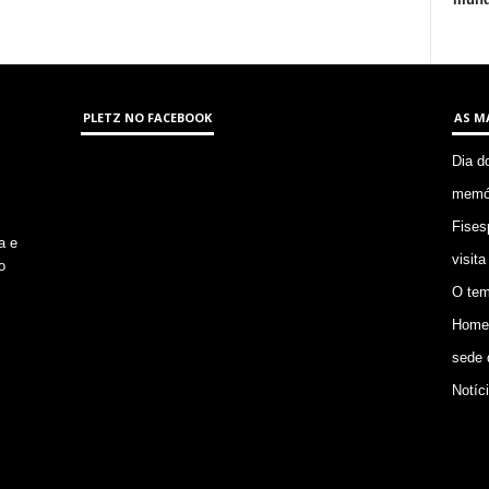
PLETZ NO FACEBOOK
AS M
Dia d
memór
Fises
a e
visita
o
O tem
Homem
sede 
Notíc