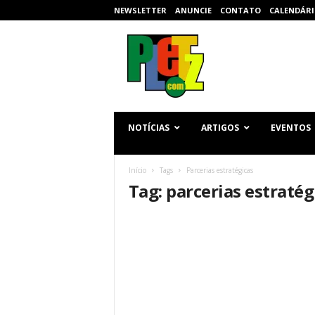
NEWSLETTER
ANUNCIE
CONTATO
CALENDÁRI
p
l
e
t
z
.
c
NOTÍCIAS
ARTIGOS
EVENTOS
o
m
Início
Tags
Parcerias estratégicas
Tag: parcerias estratég