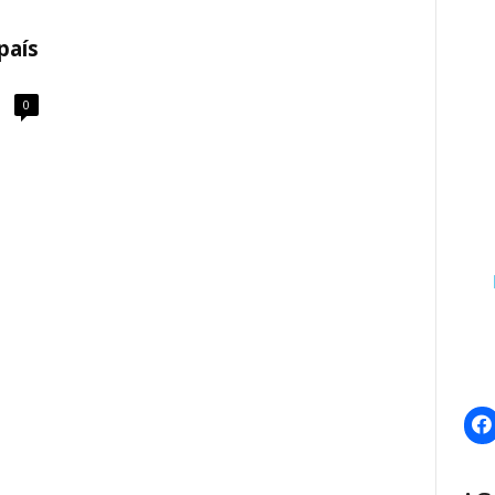
país
0