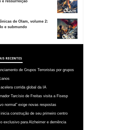
 e ressurreição
ônicas de Olam, volume 2:
o e submundo
AIS RECENTES
anciamento de Grupos Terroristas por grupos
canos
 acelera corrida global da IA
nador Tarcísio de Freitas visita a Fisesp
vo normal” exige novas respostas
 inicia construção de seu primeiro centro
o exclusivo para Alzheimer e demência