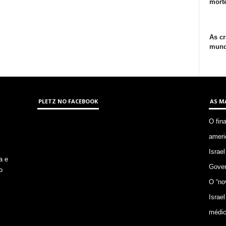
morte
As cr
mund
PLETZ NO FACEBOOK
AS M
O fin
ameri
Israel
a e
Gover
o
O “no
Israel
médic