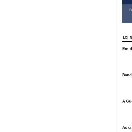
LOJI
Em de
Bande
A Gue
As cr