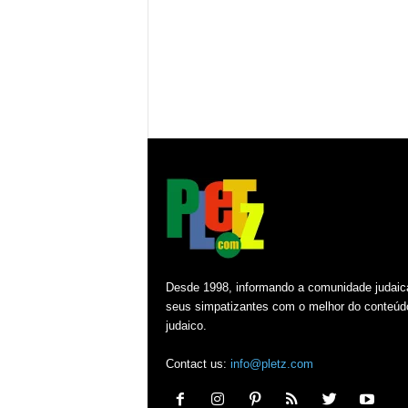
Desde 1998, informando a comunidade judaic
seus simpatizantes com o melhor do conteúd
judaico.
Contact us:
info@pletz.com