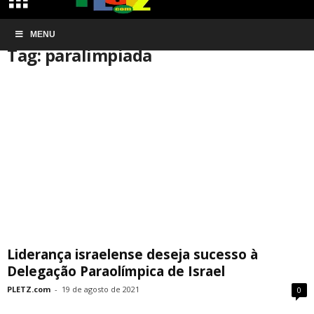
Início
MENU
Tags
Paralimpiada
Tag: paralimpiada
Liderança israelense deseja sucesso à
Delegação Paraolímpica de Israel
PLETZ.com
-
19 de agosto de 2021
0