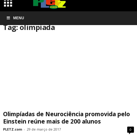
Início
MENU
Tags
Olimpiada
Tag: olimpiada
Olimpíadas de Neurociência promovida pelo
Einstein reúne mais de 200 alunos
PLETZ.com
-
29 de março de 2017
0