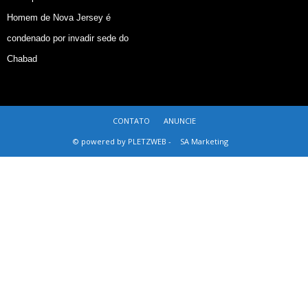
Homem de Nova Jersey é
condenado por invadir sede do
Chabad
CONTATO
ANUNCIE
© powered by PLETZWEB -
SA Marketing