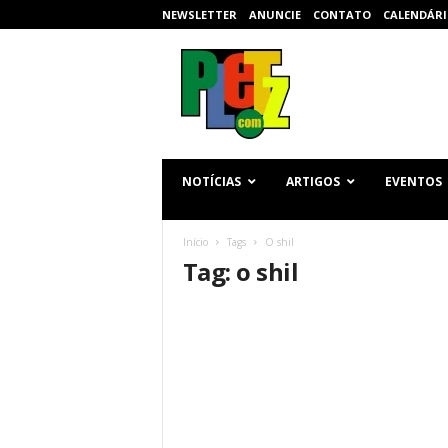
NEWSLETTER
ANUNCIE
CONTATO
CALENDÁRI
p
l
e
t
z
.
c
NOTÍCIAS
ARTIGOS
EVENTOS
o
m
Início
Tags
O shil
Tag: o shil