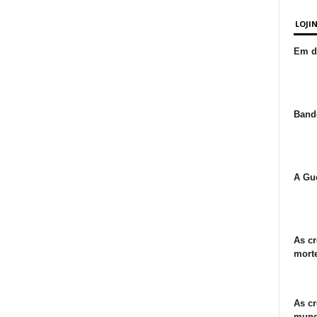
LOJI
Em de
Bande
A Gue
As cr
morte
As cr
mund