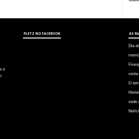
PLETZ NO FACEBOOK
AS M
Dia d
memór
Fises
a e
visita
o
O tem
Homem
sede 
Notíc