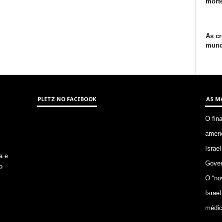
morte
As cr
mund
PLETZ NO FACEBOOK
AS M
O fin
ameri
Israel
a e
Gover
o
O “no
Israel
médic