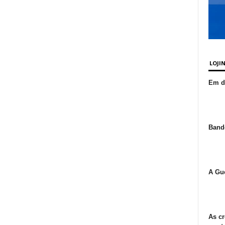
LOJI
Em de
Bande
A Gue
As cr