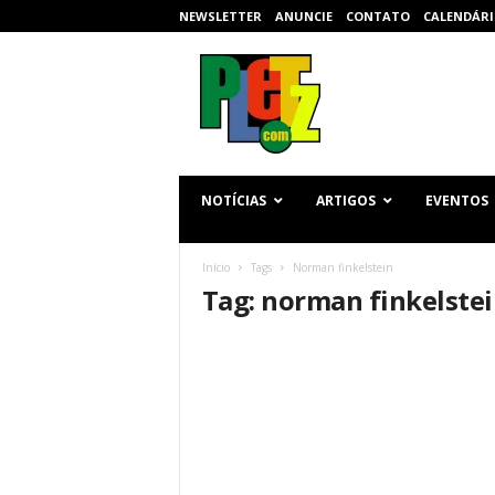
NEWSLETTER
ANUNCIE
CONTATO
CALENDÁRI
p
l
e
t
z
.
c
NOTÍCIAS
ARTIGOS
EVENTOS
o
m
Início
Tags
Norman finkelstein
Tag: norman finkelste