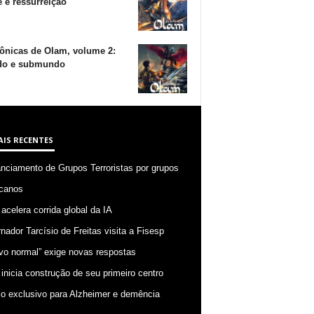
 e ressurreição
ônicas de Olam, volume 2:
o e submundo
AIS RECENTES
anciamento de Grupos Terroristas por grupos
canos
 acelera corrida global da IA
nador Tarcísio de Freitas visita a Fisesp
vo normal” exige novas respostas
 inicia construção de seu primeiro centro
o exclusivo para Alzheimer e demência