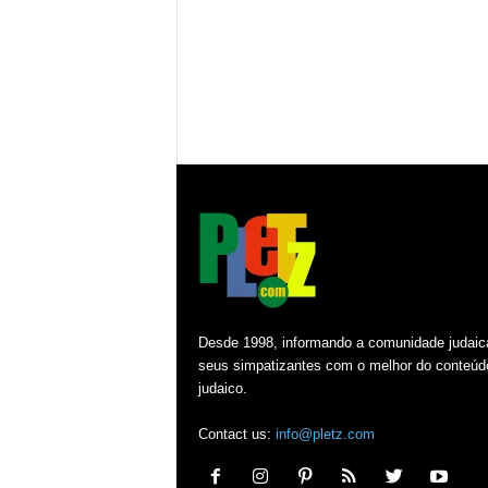
Desde 1998, informando a comunidade judaic
seus simpatizantes com o melhor do conteúd
judaico.
Contact us:
info@pletz.com