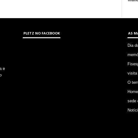
PLETZ NO FACEBOOK
AS M
Dia d
memór
Fises
a e
visita
o
O tem
Homem
sede 
Notíc