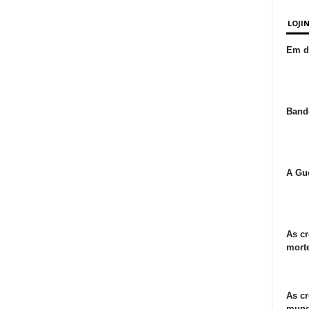
LOJI
Em de
Bande
A Gue
As cr
morte
As cr
mund