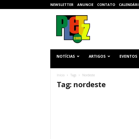
NEWSLETTER
ANUNCIE
CONTATO
CALENDÁRI
p
l
e
t
z
.
c
NOTÍCIAS
ARTIGOS
EVENTOS
o
m
Início
Tags
Nordeste
Tag: nordeste