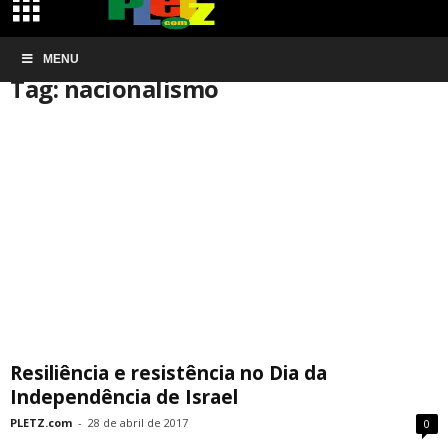
Início
MENU
Tags
Nacionalismo
Tag: nacionalismo
Resiliência e resistência no Dia da
Independência de Israel
PLETZ.com
-
28 de abril de 2017
0