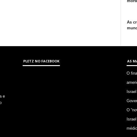
morte
As cr
mund
PLETZ NO FACEBOOK
AS M
O fin
ameri
Israel
a e
Gover
o
O “no
Israel
médic