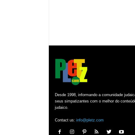
Desde 1998, informando a comunidade judaic
seus simpatizantes com o melhor do conteúd
judaico.
Contact us:
info@pletz.com