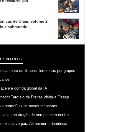
 e ressurreição
ônicas de Olam, volume 2:
o e submundo
AIS RECENTES
anciamento de Grupos Terroristas por grupos
canos
 acelera corrida global da IA
nador Tarcísio de Freitas visita a Fisesp
vo normal” exige novas respostas
 inicia construção de seu primeiro centro
o exclusivo para Alzheimer e demência