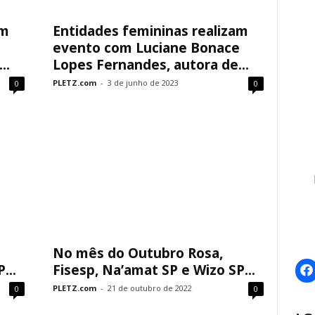
am
Entidades femininas realizam
e
evento com Luciane Bonace
..
Lopes Fernandes, autora de...
PLETZ.com
-
3 de junho de 2023
0
0
No mês do Outubro Rosa,
...
Fisesp, Na’amat SP e Wizo SP...
PLETZ.com
-
21 de outubro de 2022
0
0