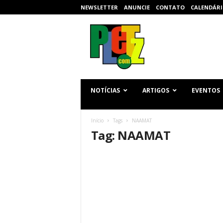
NEWSLETTER
ANUNCIE
CONTATO
CALENDÁRI
p
l
e
t
z
.
c
NOTÍCIAS
ARTIGOS
EVENTOS
o
m
Início
Tags
NAAMAT
Tag: NAAMAT