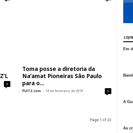
LOJI
Em de
Toma posse a diretoria da
Z’L
Na’amat Pioneiras São Paulo
Bande
para o...
0
PLETZ.com
-
14 de fevereiro de 2019
0
A Gue
Page 1 of 22
As cr