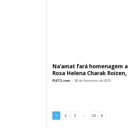
Na’amat fará homenagem a
Rosa Helena Charak Roizen, 
PLETZ.com
-
28 de fevereiro de 2019
...
1
2
3
22