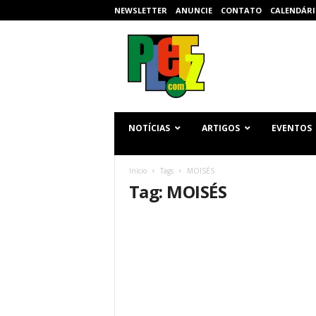
NEWSLETTER
ANUNCIE
CONTATO
CALENDÁRI
p
l
e
t
z
.
c
NOTÍCIAS
ARTIGOS
EVENTOS
o
m
Início
Tags
MOISÉS
Tag: MOISÉS