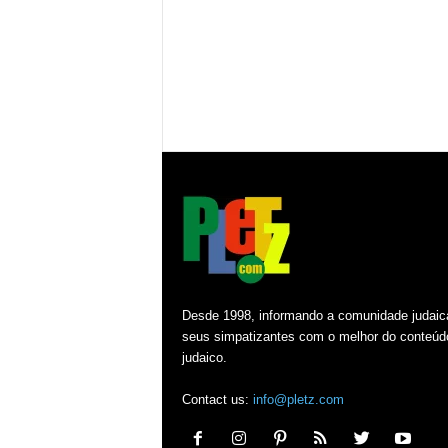
Desde 1998, informando a comunidade judaic
seus simpatizantes com o melhor do conteúd
judaico.
Contact us:
info@pletz.com