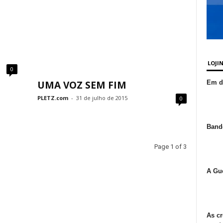
LOJI
0
UMA VOZ SEM FIM
Em de
PLETZ.com
-
31 de julho de 2015
0
Bande
Page 1 of 3
A Gue
As cr