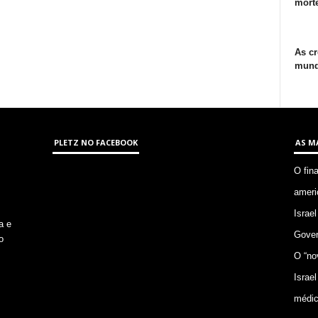
morte
As cr
mund
PLETZ NO FACEBOOK
AS M
O fin
ameri
Israel
a e
Gover
o
O “no
Israel
médic