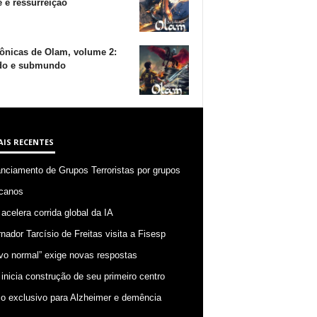
 e ressurreição
ônicas de Olam, volume 2:
o e submundo
AIS RECENTES
anciamento de Grupos Terroristas por grupos
canos
 acelera corrida global da IA
nador Tarcísio de Freitas visita a Fisesp
vo normal” exige novas respostas
 inicia construção de seu primeiro centro
o exclusivo para Alzheimer e demência