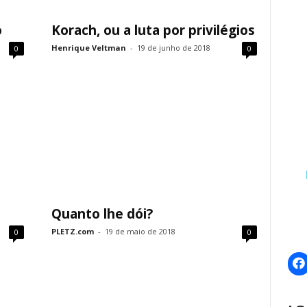
o
Korach, ou a luta por privilégios
Henrique Veltman
-
19 de junho de 2018
0
0
Quanto lhe dói?
PLETZ.com
-
19 de maio de 2018
0
0