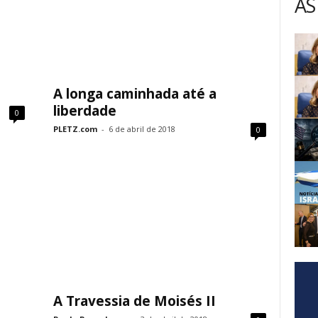
AS
A longa caminhada até a
liberdade
0
PLETZ.com
-
6 de abril de 2018
0
A Travessia de Moisés II