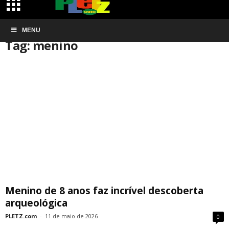
Início
MENU
Tags
Menino
Tag: menino
Menino de 8 anos faz incrível descoberta
arqueológica
PLETZ.com
-
11 de maio de 2026
0