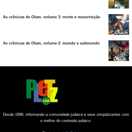
As crônicas de Olam, volume 3: morte e ressurreição
As crônicas de Olam, volume 2: mundo e submundo
Desde 1998, informando a comunidade judaica e seus simpatizantes com
o melhor do conteúdo judaico.