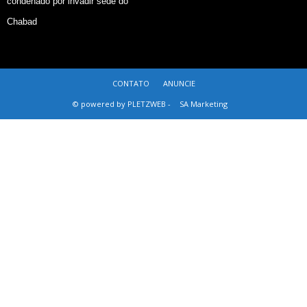
condenado por invadir sede do
Chabad
CONTATO
ANUNCIE
© powered by PLETZWEB -
SA Marketing