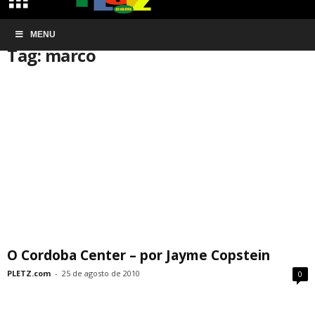
Início
MENU
Tags
Marco
Tag: marco
O Cordoba Center – por Jayme Copstein
PLETZ.com
-
25 de agosto de 2010
0