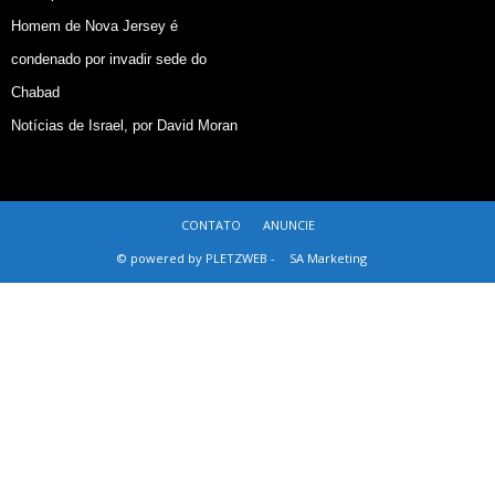
Homem de Nova Jersey é
condenado por invadir sede do
Chabad
Notícias de Israel, por David Moran
CONTATO
ANUNCIE
© powered by PLETZWEB -
SA Marketing