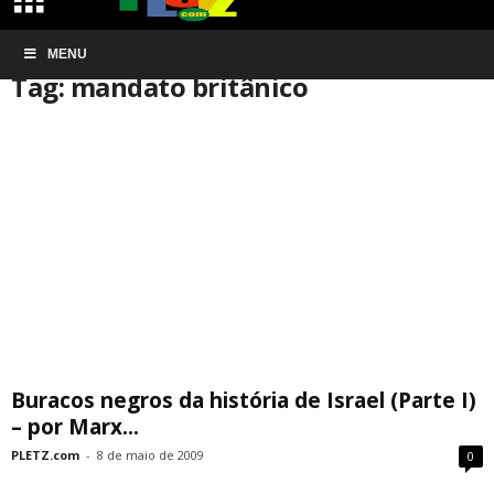
Início
MENU
Tags
Mandato britânico
Tag: mandato britânico
Buracos negros da história de Israel (Parte I)
– por Marx...
PLETZ.com
-
8 de maio de 2009
0