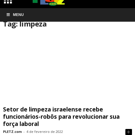
Início
MENU
Tags
Limpeza
Tag: limpeza
Setor de limpeza israelense recebe
funcionários-robôs para revolucionar sua
força laboral
PLETZ.com
-
4 de fevereiro de 2022
0