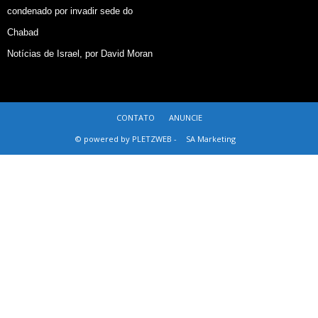
condenado por invadir sede do
Chabad
Notícias de Israel, por David Moran
CONTATO
ANUNCIE
© powered by PLETZWEB -
SA Marketing