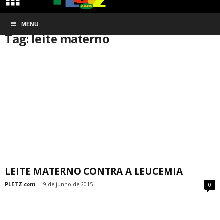
Início
MENU
Tags
Leite materno
Tag: leite materno
LEITE MATERNO CONTRA A LEUCEMIA
PLETZ.com
-
9 de junho de 2015
0