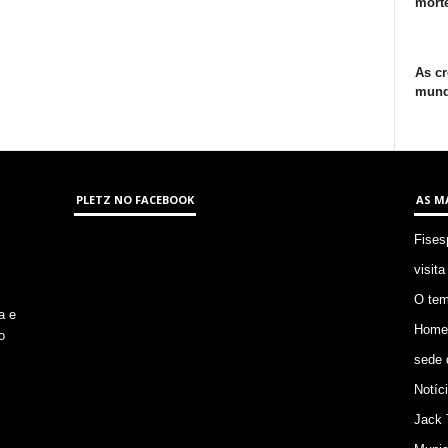
morte
As cr
mund
PLETZ NO FACEBOOK
AS M
Fises
visita
O tem
a e
Homem
o
sede 
Notíc
Jack 