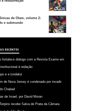
 e ressurreição
ônicas de Olam, volume 2:
o e submundo
AIS RECENTES
p fortalece diálogo com a Revista Exame em
 institucional à redação
po e a tzedaká
 de Nova Jersey é condenado por invadir
do Chabad
ias de Israel, por David Moran
Terpins recebe Salva de Prata da Câmara