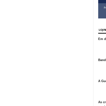
LOJI
Em de
Bande
A Gue
As cr