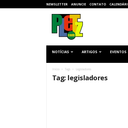
NEWSLETTER
ANUNCIE
CONTATO
CALENDÁRI
p
l
e
t
z
.
c
NOTÍCIAS
ARTIGOS
EVENTOS
o
m
Início
Tags
Legisladores
Tag: legisladores