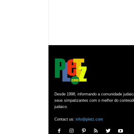
Desde 1998, informando a comunidade judaic
seus simpatizantes com o melhor do conteúd
judaico.
Contact us:
info@pletz.com