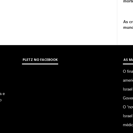
morte
As cr
mund
PLETZ NO FACEBOOK
AS M
O fin
ameri
Israel
a e
Gover
o
O “no
Israel
médic