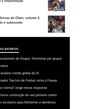
 e ressurreição
ônicas de Olam, volume 2:
o e submundo
AIS RECENTES
anciamento de Grupos Terroristas por grupos
canos
 acelera corrida global da IA
nador Tarcísio de Freitas visita a Fisesp
vo normal” exige novas respostas
 inicia construção de seu primeiro centro
o exclusivo para Alzheimer e demência