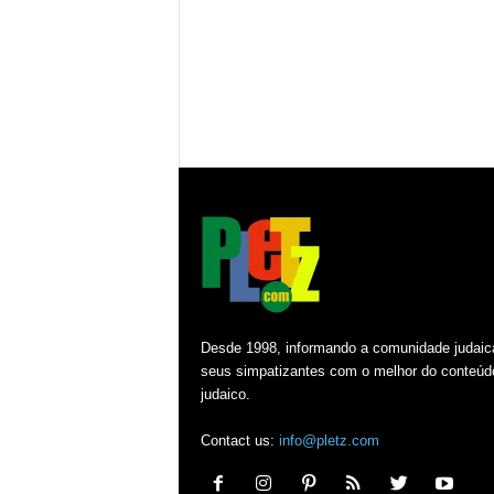
Desde 1998, informando a comunidade judaic
seus simpatizantes com o melhor do conteúd
judaico.
Contact us:
info@pletz.com