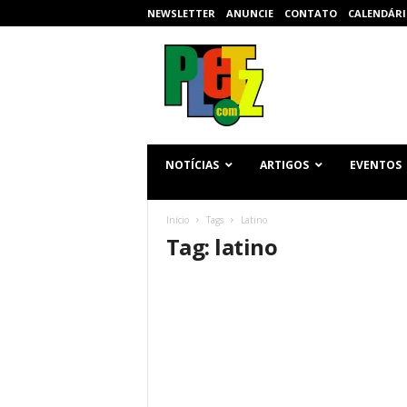
NEWSLETTER
ANUNCIE
CONTATO
CALENDÁRI
p
l
e
t
z
.
c
NOTÍCIAS
ARTIGOS
EVENTOS
o
m
Início
Tags
Latino
Tag: latino