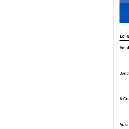
LOJI
Em de
Bande
A Gue
As cr