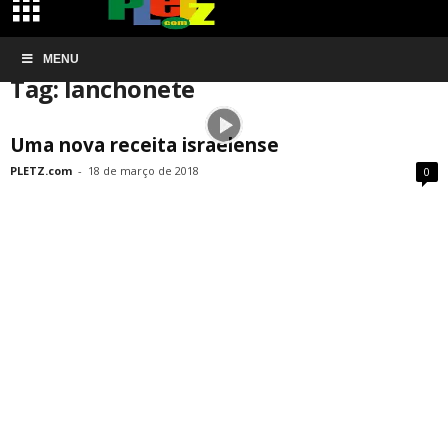
Início
MENU
Tags
Lanchonete
Tag: lanchonete
Uma nova receita israelense
PLETZ.com
-
18 de março de 2018
0