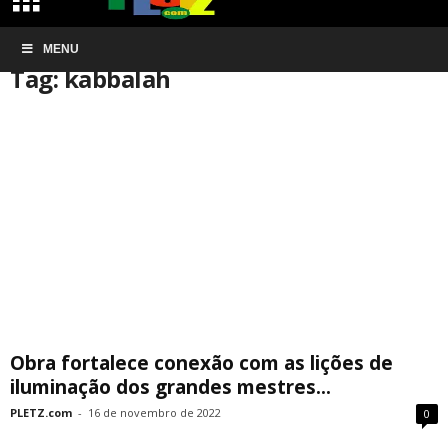
Início
MENU
Tags
Kabbalah
Tag: kabbalah
Obra fortalece conexão com as lições de
iluminação dos grandes mestres...
PLETZ.com
-
16 de novembro de 2022
0