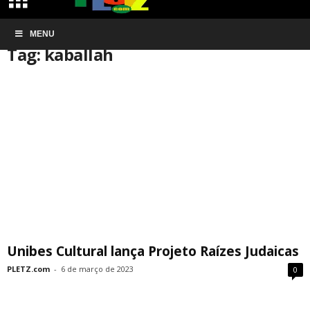
Início
MENU
Tags
Kaballah
Tag: kaballah
Unibes Cultural lança Projeto Raízes Judaicas
PLETZ.com
-
6 de março de 2023
0