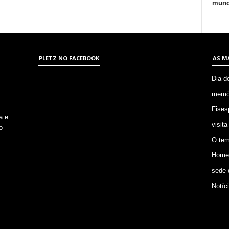
mund
PLETZ NO FACEBOOK
AS M
Dia d
memór
Fises
a e
visita
o
O tem
Homem
sede 
Notíc