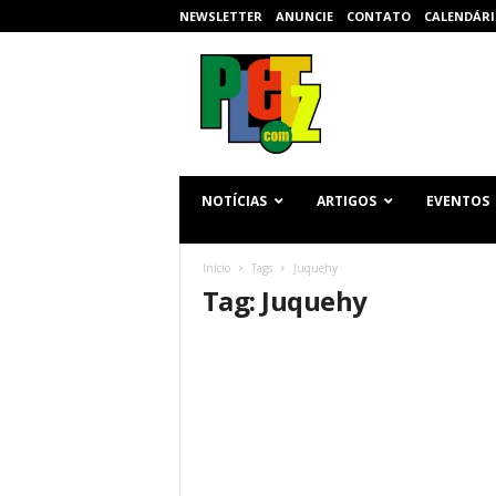
NEWSLETTER
ANUNCIE
CONTATO
CALENDÁRI
p
l
e
t
z
.
c
NOTÍCIAS
ARTIGOS
EVENTOS
o
m
Início
Tags
Juquehy
Tag: Juquehy