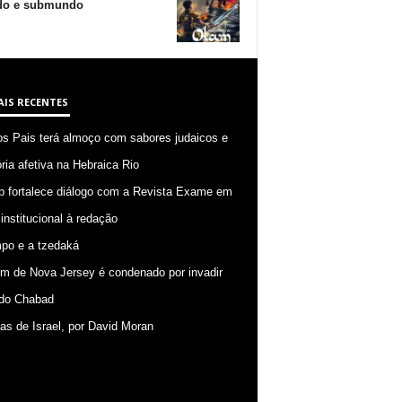
o e submundo
AIS RECENTES
os Pais terá almoço com sabores judaicos e
ia afetiva na Hebraica Rio
p fortalece diálogo com a Revista Exame em
 institucional à redação
po e a tzedaká
 de Nova Jersey é condenado por invadir
do Chabad
ias de Israel, por David Moran