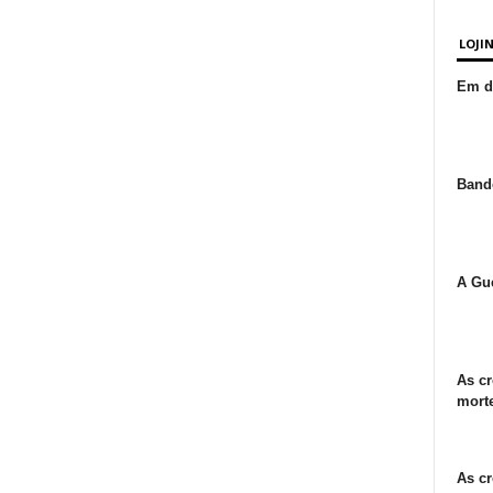
LOJI
Em de
Bande
A Gue
As cr
morte
As cr