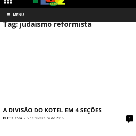
Início
MENU
Tags
Judaísmo reformista
Tag: judaísmo reformista
A DIVISÃO DO KOTEL EM 4 SEÇÕES
PLETZ.com
-
5 de fevereiro de 2016
1