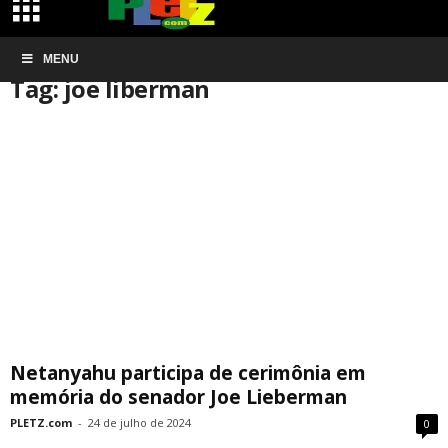
Início
MENU
Tags
Joe liberman
Tag: joe liberman
Netanyahu participa de cerimônia em
memória do senador Joe Lieberman
PLETZ.com
-
24 de julho de 2024
0