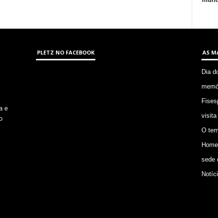
PLETZ NO FACEBOOK
AS M
Dia d
memór
Fises
a e
visita
o
O tem
Homem
sede 
Notíc