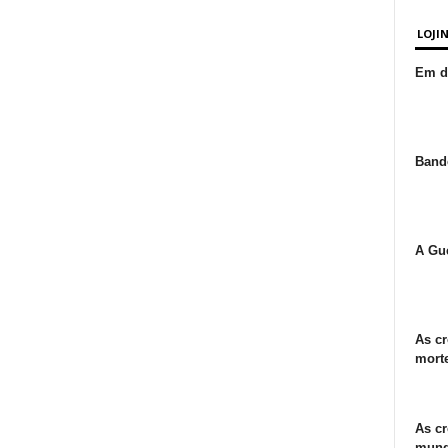
LOJI
Em de
Bande
A Gue
As cr
morte
As cr
mund