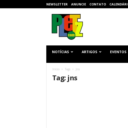
NEWSLETTER
ANUNCIE
CONTATO
CALENDÁRI
p
l
e
t
z
.
c
NOTÍCIAS
ARTIGOS
EVENTOS
o
m
Início
Tags
Jns
Tag: jns