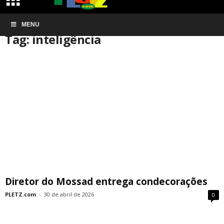
Início
MENU
Tags
Inteligência
Tag: inteligência
Diretor do Mossad entrega condecorações
PLETZ.com
-
30 de abril de 2026
0