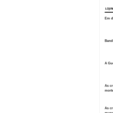
LOJI
Em de
Bande
A Gue
As cr
morte
As cr
mund