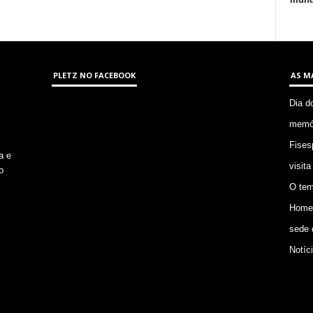
PLETZ NO FACEBOOK
AS M
Dia d
memór
Fises
a e
visita
o
O tem
Homem
sede 
Notíc