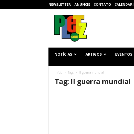
NEWSLETTER
ANUNCIE
CONTATO
CALENDÁRI
p
l
e
t
z
.
c
NOTÍCIAS
ARTIGOS
EVENTOS
o
m
Início
Tags
II guerra mundial
Tag: II guerra mundial