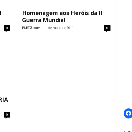
Homenagem aos Heróis da II
I
Guerra Mundial
PLETZ.com
-
1 de maio de 2011
0
0
RIA
0