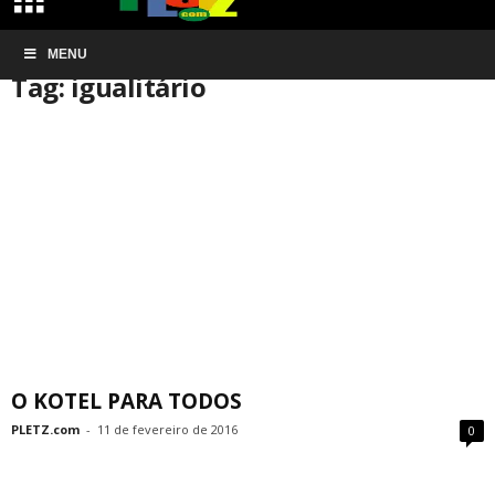
Início
MENU
Tags
Igualitário
Tag: igualitário
O KOTEL PARA TODOS
PLETZ.com
-
11 de fevereiro de 2016
0