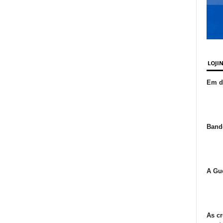
LOJI
Em de
Bande
A Gue
As cr