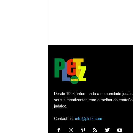
Desde 1998, informando a comunidade judaic
seus simpatizantes com o melhor do conteúd
judaico.
Contact us:
info@pletz.com