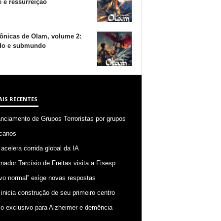
 e ressurreição
ônicas de Olam, volume 2:
o e submundo
AIS RECENTES
anciamento de Grupos Terroristas por grupos
canos
 acelera corrida global da IA
nador Tarcísio de Freitas visita a Fisesp
vo normal” exige novas respostas
 inicia construção de seu primeiro centro
o exclusivo para Alzheimer e demência