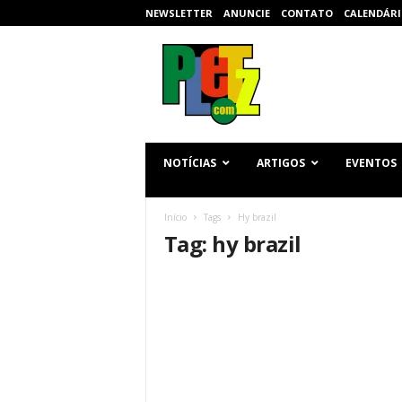
NEWSLETTER
ANUNCIE
CONTATO
CALENDÁRI
p
l
e
t
z
.
c
NOTÍCIAS
ARTIGOS
EVENTOS
o
m
Início
Tags
Hy brazil
Tag: hy brazil