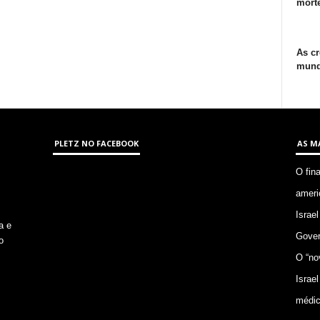
morte
As cr
mund
PLETZ NO FACEBOOK
AS M
O fin
ameri
Israel
a e
Gover
o
O “no
Israel
médic