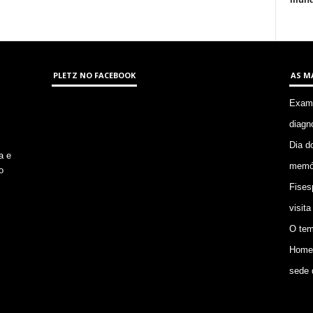
PLETZ NO FACEBOOK
AS M
Exame
diagn
Dia d
a e
memór
o
Fises
visita
O tem
Homem
sede 