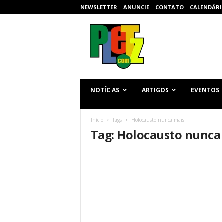
NEWSLETTER
ANUNCIE
CONTATO
CALENDÁRI
p
l
e
t
z
.
c
NOTÍCIAS
ARTIGOS
EVENTOS
o
m
Início
Tags
Holocausto nunca mais
Tag: Holocausto nunca