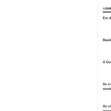
LOJI
Em de
Bande
A Gue
As cr
morte
As cr
mund