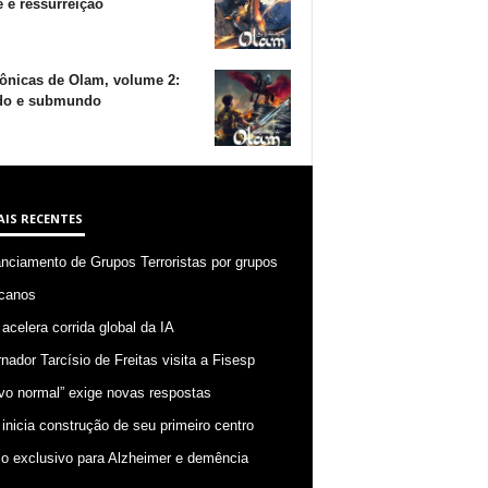
 e ressurreição
ônicas de Olam, volume 2:
o e submundo
AIS RECENTES
anciamento de Grupos Terroristas por grupos
canos
 acelera corrida global da IA
nador Tarcísio de Freitas visita a Fisesp
vo normal” exige novas respostas
 inicia construção de seu primeiro centro
o exclusivo para Alzheimer e demência