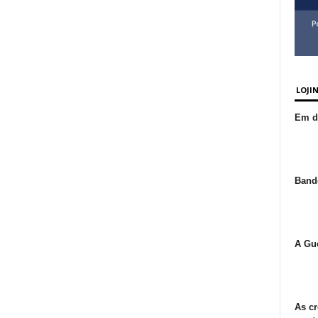
LOJI
Em de
Bande
A Gue
As cr