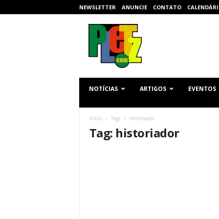
NEWSLETTER
ANUNCIE
CONTATO
CALENDÁRI
p
l
e
t
z
.
c
NOTÍCIAS
ARTIGOS
EVENTOS
o
m
Início
Tags
Historiador
Tag: historiador