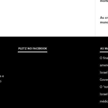
morte
As cr
mund
PLETZ NO FACEBOOK
AS M
O fin
ameri
Israel
a e
Gover
o
O “no
Israel
médic