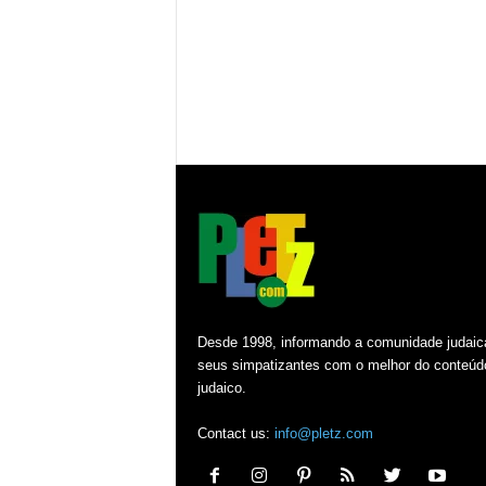
Desde 1998, informando a comunidade judaic
seus simpatizantes com o melhor do conteúd
judaico.
Contact us:
info@pletz.com