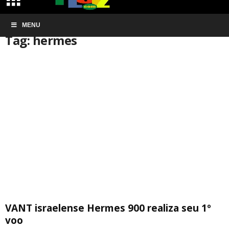
Início
MENU
Tags
Hermes
Tag: hermes
VANT israelense Hermes 900 realiza seu 1º
voo