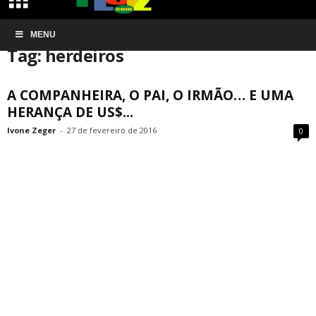
Início
MENU
Tags
Herdeiros
Tag: herdeiros
A COMPANHEIRA, O PAI, O IRMÃO… E UMA
HERANÇA DE US$...
Ivone Zeger
-
27 de fevereiro de 2016
0