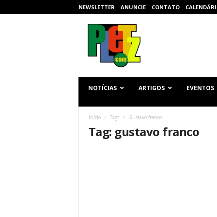
NEWSLETTER
ANUNCIE
CONTATO
CALENDÁRI
p
l
e
t
z
.
c
NOTÍCIAS
ARTIGOS
EVENTOS
o
m
Início
Tags
Gustavo franco
Tag: gustavo franco