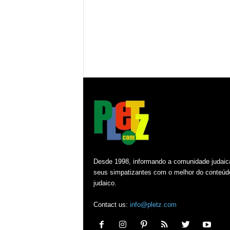
Desde 1998, informando a comunidade judaic
seus simpatizantes com o melhor do conteúd
judaico.
Contact us:
info@pletz.com