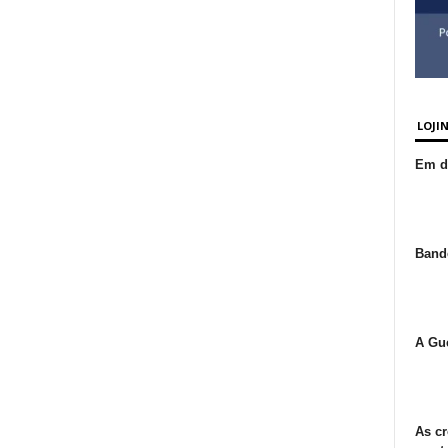
LOJI
Em de
Bande
A Gue
As cr