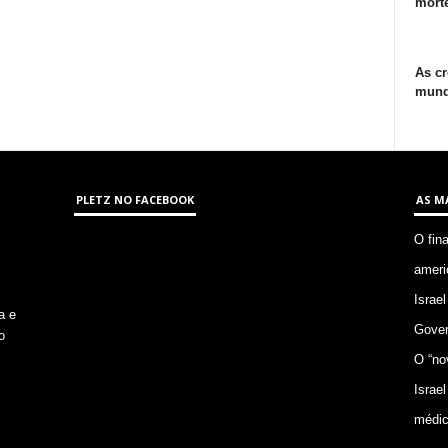
morte
As cr
mund
PLETZ NO FACEBOOK
AS M
O fin
ameri
Israel
a e
Gover
o
O “no
Israel
médic