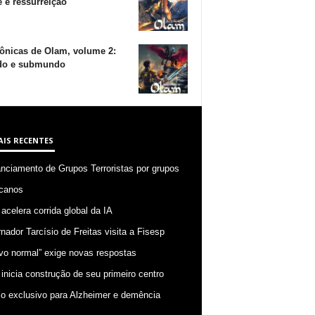
 e ressurreição
ônicas de Olam, volume 2:
o e submundo
AIS RECENTES
anciamento de Grupos Terroristas por grupos
canos
 acelera corrida global da IA
nador Tarcísio de Freitas visita a Fisesp
vo normal” exige novas respostas
 inicia construção de seu primeiro centro
o exclusivo para Alzheimer e demência