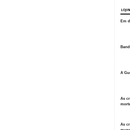
LOJI
Em de
Bande
A Gue
As cr
morte
As cr
mund