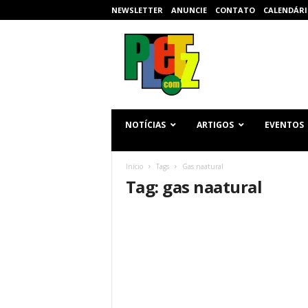
NEWSLETTER
ANUNCIE
CONTATO
CALENDÁRI
p
l
e
t
z
.
c
NOTÍCIAS
ARTIGOS
EVENTOS
o
m
Início
Tags
Gas naatural
Tag: gas naatural