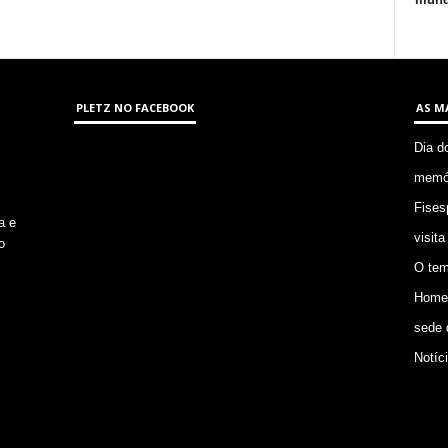
PLETZ NO FACEBOOK
AS M
Dia d
memór
Fises
a e
visita
o
O tem
Homem
sede 
Notíc