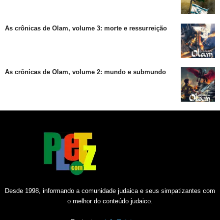
As crônicas de Olam, volume 3: morte e ressurreição
As crônicas de Olam, volume 2: mundo e submundo
Desde 1998, informando a comunidade judaica e seus simpatizantes com
o melhor do conteúdo judaico.