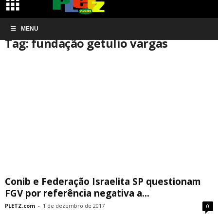
Início
MENU
Tags
Fundação getulio vargas
Tag: fundação getulio vargas
Conib e Federação Israelita SP questionam
FGV por referência negativa a...
PLETZ.com
-
1 de dezembro de 2017
0