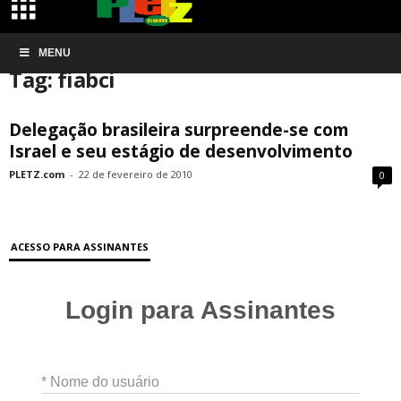
Início
MENU
Tags
Fiabci
Tag: fiabci
Delegação brasileira surpreende-se com
Israel e seu estágio de desenvolvimento
PLETZ.com
-
22 de fevereiro de 2010
0
ACESSO PARA ASSINANTES
Login para Assinantes
* Nome do usuário