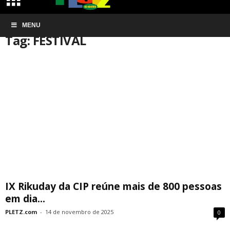
Início
MENU
Tags
FESTIVAL
Tag: FESTIVAL
IX Rikuday da CIP reúne mais de 800 pessoas
em dia...
PLETZ.com
-
14 de novembro de 2025
0