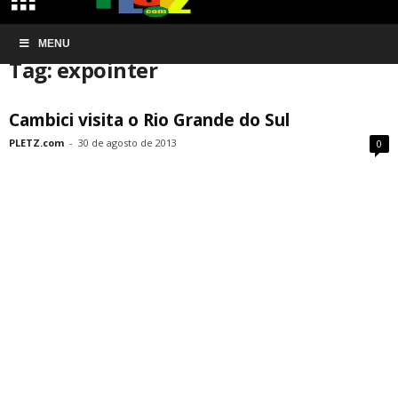
Início
MENU
Tags
Expointer
Tag: expointer
Cambici visita o Rio Grande do Sul
PLETZ.com
-
30 de agosto de 2013
0