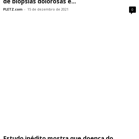
de biópsias dolorosas e...
PLETZ.com
-
15 de dezembro de 2021
0
Estudo inédito mostra que doença do