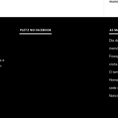
mund
PLETZ NO FACEBOOK
AS M
Dia d
memór
Fises
a e
visita
o
O tem
Homem
sede 
Notíc