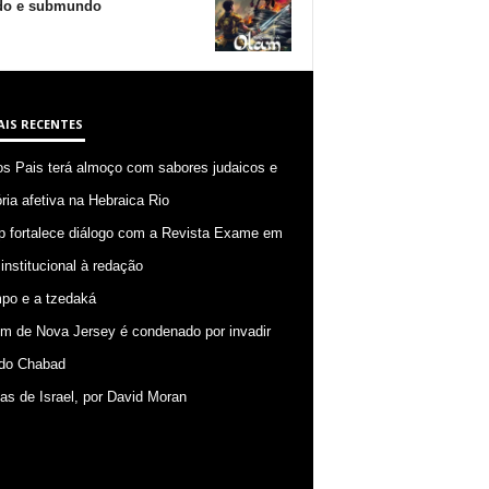
o e submundo
AIS RECENTES
os Pais terá almoço com sabores judaicos e
ia afetiva na Hebraica Rio
p fortalece diálogo com a Revista Exame em
 institucional à redação
po e a tzedaká
 de Nova Jersey é condenado por invadir
do Chabad
ias de Israel, por David Moran