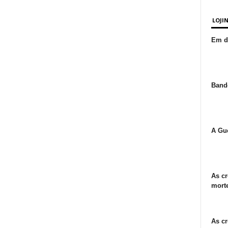
LOJI
Em de
Bande
A Gue
As cr
morte
As cr