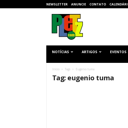
NEWSLETTER
ANUNCIE
CONTATO
CALENDÁRI
p
l
e
t
z
.
c
NOTÍCIAS
ARTIGOS
EVENTOS
o
m
Início
Tags
Eugenio tuma
Tag: eugenio tuma