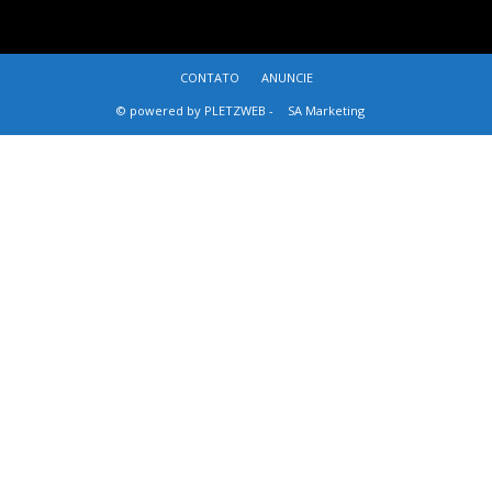
CONTATO
ANUNCIE
© powered by PLETZWEB -
SA Marketing