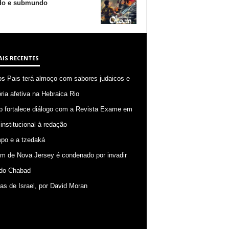
o e submundo
AIS RECENTES
os Pais terá almoço com sabores judaicos e
ia afetiva na Hebraica Rio
p fortalece diálogo com a Revista Exame em
 institucional à redação
po e a tzedaká
 de Nova Jersey é condenado por invadir
do Chabad
ias de Israel, por David Moran