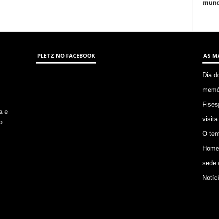
mund
PLETZ NO FACEBOOK
AS M
Dia d
memór
Fises
a e
visita
o
O tem
Homem
sede 
Notíc