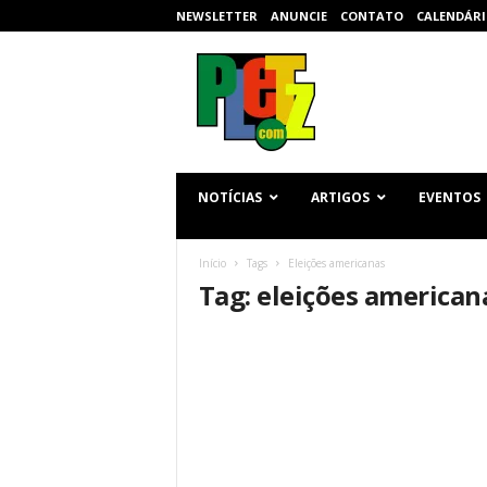
NEWSLETTER
ANUNCIE
CONTATO
CALENDÁRI
p
l
e
t
z
.
c
NOTÍCIAS
ARTIGOS
EVENTOS
o
m
Início
Tags
Eleições americanas
Tag: eleições american